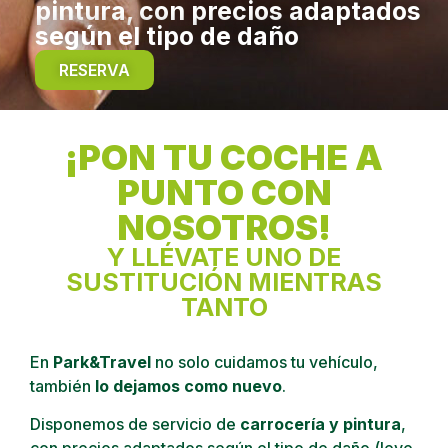
pintura, con precios adaptados
según el tipo de daño
RESERVA
¡PON TU COCHE A
PUNTO CON
NOSOTROS!
Y LLÉVATE UNO DE
SUSTITUCIÓN MIENTRAS
TANTO
En
Park&Travel
no solo cuidamos tu vehículo,
también
lo dejamos como nuevo
.
Disponemos de servicio de
carrocería y pintura
,