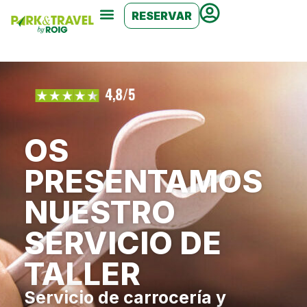
RESERVAR
Servicio de taller
OS
PRESENTAMOS
NUESTRO
SERVICIO DE
TALLER
Servicio de carrocería y